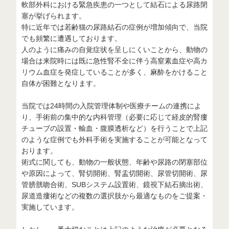
軟部外科における緊急疾患の一つとして結石による尿路閉
塞が挙げられます。
特に近年では若齢猫の尿路結石の症例が増加傾向で、当院
でも頻繁に遭遇しております。
人のように痛みの自覚症状を呈しにくいことから、動物の
場合は来院時には既に急性腎不全に伴う高窒素血症や高カ
リウム血症を発症していることが多く、麻酔をかけること
自体が困難となります。
当院では24時間の入院管理体制や医療チームの連携によ
り、手術前の集中的な内科管理（必要に応じて経皮的腎瘻
チューブの設置・輸血・腹膜透析など）を行うことで上記
のような症例でも外科手術を実施することが可能となって
おります。
術式に関しても、動物の一般状態、年齢や尿路の閉塞部位
や原因によって、腎切開術、腎盂切開術、尿管切開術、尿
管膀胱吻合術、SUBシステム設置術、鏡視下結石摘出術、
尿道造瘻術などの複数の選択肢から最適なものをご提案・
実施しています。