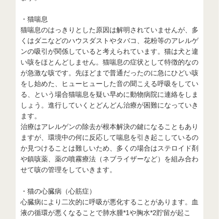
・猫喘息
猫喘息のはっきりとした原因は解明されていませんが、多
くはダニなどのハウスダストやタバコ、花粉等のアレルゲ
ンの吸引が関係していると考えられています。猫は犬と違
い咳をほとんどしません。猫喘息の症状として特徴的なの
が急激な咳です。先ほどまで普通だったのに急にひどい咳
をし始めた、ヒューヒューした音の聞こえる呼吸をしてい
る、という場合猫喘息を疑い早めに動物病院に連絡をしま
しょう。進行していくとどんどん治療が困難になっていき
ます。
治療はアレルゲンの除去が根本解決の鍵になることもあり
ますが、環境中の何に反応して喘息を引き起こしているの
か見つけることは難しいため、多くの場合はステロイド剤
や鎮咳薬、薬の噴霧療法（ネブライザーなど）を組み合わ
せて咳の管理をしていきます。
・猫の心臓病（心筋症）
心臓病により二次的に呼吸が悪化することがあります。血
液の循環が悪くなることで肺水腫*1や胸水*2貯留が起こ