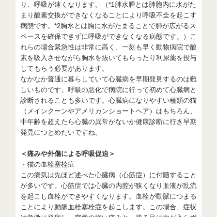
り、呼吸が速くなります。（*1肺水腫とは肺胞内に水がた
まり酸素交換ができなくなることにより呼吸不全を起こす
病態です。*2胸水とは胸に水がたまることで肺が広がるス
ペースを確保できずに呼吸ができなくなる病態です。）こ
れらの場合緊急性は非常に高く、一刻も早く動物病院で酸
素を吸入させながら胸水を抜いてもらったり利尿薬を投与
してもらう必要があります。
なかなか普通に暮らしていて心臓病を早期発見するのは難
しいものです。呼吸の悪化で病院に行って初めて心臓病と
診断されることも多いです。心臓病になりやすい種類の猫
（メインクーンやアメリカンショートヘア）はもちろん、
中年齢を超えたら心臓の異常がないか健康診断に行き早期
発見につとめたいですね。
＜痛みや外傷による呼吸促迫＞
・猫の血栓塞栓症
この病気は先ほど述べた心臓病（心筋症）に付随すること
が多いです。心筋症では心臓の内腔が狭くなり血液が乱流
を起こし血栓ができやすくなります。血栓が動脈につまる
ことにより動脈血栓塞栓症を起こします。この場合、症状