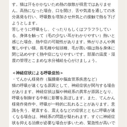
す。猫は汗をかかないため熱の放散が得意ではありませ
ん。高熱になった場合、口を開け、舌や気道を通しての水
分蒸発を行い、呼吸数を増加させ外気との接触で熱を下げ
ようとします。
苦しそうに呼吸をし、ぐったりもしくはフラフラしてい
る、身体を触って（毛の少ない耳がわかりやすい）熱いと
感じた場合、熱中症の可能性があります。怖がりさんや興
奮しやすい猫、長毛種や短頭種、毛が黒い猫は熱を身体に
閉じ込めやすく熱中症になりやすいです。部屋の温度・湿
度の管理とこまめな水分補給を心がけましょう。
＜神経症状による呼吸促拍＞
・てんかん様発作（脳腫瘍や脳血管系疾患など）
猫の呼吸が速くなる原因として、神経症状が関与する場合
があります。神経症状は脳や神経系の異常が原因となり、
呼吸を制御する中枢に影響を及ぼします。また、てんかん
様発作発作中、呼吸が一時的に乱れることがあります。意
識を失う、硬直する、震えるなどの症状とともに呼吸が速
くなる場合は、神経系の問題が疑われます。すぐに神経症
状を抑える治療が必要な場合が多いため、緊急性が高いで