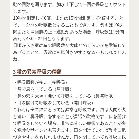
動の回数を測ります。胸が上下して一回の呼吸とカウント
します。
10秒間測定して6倍、または15秒間測定して4倍すること
で、１分間の呼吸数とすることもできます。例えば10秒
間あたり４回胸の上下運動があった場合、呼吸数は1分間
あたり4×6＝24回となります。
日頃からお家の猫の呼吸数が大体どのくらいかを意識して
あげることで、異常にも気付きやすくなるかもしれません
ね。
3.猫の異常呼吸の種類
・呼吸回数が多い（多呼吸）
・肩で息をしている（肩呼吸）
・鼻の穴を大きく開いて呼吸をしている（鼻翼呼吸）
・口を開けて呼吸をしている（開口呼吸）
これらは全て猫にとっては異常な呼吸です。猫は人間や犬
と違い「鼻呼吸」をすることが普通の動物です。口を開け
て呼吸をしている場合、非常に苦しい症状であることが多
く危険なサインとも言えます。口を開けていれば異常に気
づきやすいかもしれませんが、口を閉じていても呼吸回数