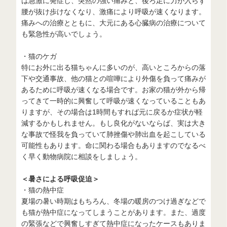
は急激に発症し、突然の強い痛みと、後ろ足に力が入らず
腰が抜け歩けなくなり、激痛により呼吸が速くなります。
痛みへの治療とともに、大元にある心臓病の治療について
も緊急性が高いでしょう。
・猫のケガ
特にお外に出る猫ちゃんに多いのが、高いところからの落
下や交通事故、他の猫との喧嘩により外傷を負って痛みが
あるために呼吸が速くなる場合です。お家の猫が外から帰
ってきて一時的に興奮して呼吸が速くなっていることもあ
りますが、その場合は1時間もすれば元に戻るか症状が軽
減するかもしれません。もし良化がないならば、実は大き
な事故で怪我を負っていて肺挫傷や肺出血を起こしている
可能性もあります。命に関わる場合もありますのでなるべ
く早く動物病院に相談をしましょう。
＜暑さによる呼吸促迫＞
・猫の熱中症
夏場の暑い時期はもちろん、冬場の暖房のつけ過ぎなどで
も猫が熱中症になってしまうことがあります。また、過度
の緊張などで興奮しすぎて熱中症になったケースもありま