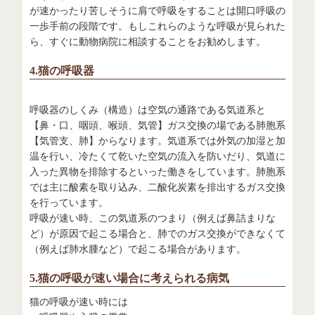
が速かったり苦しそうに肩で呼吸をすることは開口呼吸の
一歩手前の段階です。もしこれらのような呼吸が見られた
ら、すぐに動物病院に相談することをお勧めします。
4.猫の呼吸器
呼吸器のしくみ（構造）は空気の通路である気道系と
【鼻・口、咽頭、喉頭、気管】ガス交換の場である肺胞系
【気管支、肺】からなります。気道系では外気の加湿と加
温を行い、冷たくて乾いた空気の流入を防いだり、気道に
入った異物を排除するといった働きをしています。肺胞系
では主に酸素を取り込み、二酸化炭素を排出するガス交換
を行っています。
呼吸が速い時、この気道系のつまり（例えば鼻詰まりな
ど）が原因で起こる場合と、肺でのガス交換ができなくて
（例えば肺水腫など）で起こる場合があります。
5.猫の呼吸が速い場合に考えられる病気
猫の呼吸が速い時には