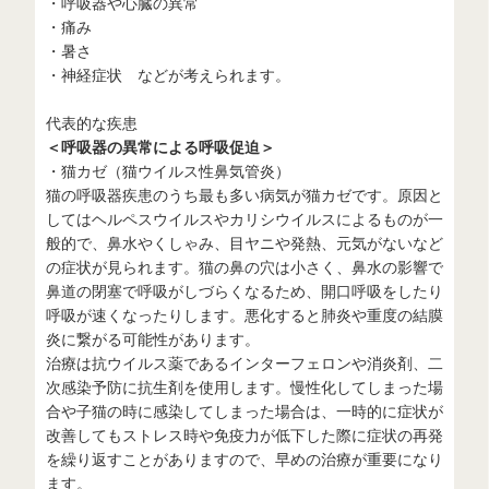
・呼吸器や心臓の異常
・痛み
・暑さ
・神経症状 などが考えられます。
代表的な疾患
＜呼吸器の異常による呼吸促迫＞
・猫カゼ（猫ウイルス性鼻気管炎）
猫の呼吸器疾患のうち最も多い病気が猫カゼです。原因と
してはヘルペスウイルスやカリシウイルスによるものが一
般的で、鼻水やくしゃみ、目ヤニや発熱、元気がないなど
の症状が見られます。猫の鼻の穴は小さく、鼻水の影響で
鼻道の閉塞で呼吸がしづらくなるため、開口呼吸をしたり
呼吸が速くなったりします。悪化すると肺炎や重度の結膜
炎に繋がる可能性があります。
治療は抗ウイルス薬であるインターフェロンや消炎剤、二
次感染予防に抗生剤を使用します。慢性化してしまった場
合や子猫の時に感染してしまった場合は、一時的に症状が
改善してもストレス時や免疫力が低下した際に症状の再発
を繰り返すことがありますので、早めの治療が重要になり
ます。