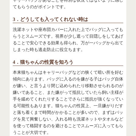
てもらうのがポイントです。
3．どうしても入ってくれない時は
洗濯ネットや座布団カバーに入れた上でバッグに入っても
らうとスムーズです。視界が少し遮って目隠しをしてあげ
ることで安心できる効果も得られ、万が一バッグから出て
しまった時も逃走防止に役立ちます。
4．猫ちゃんの性質を知ろう
本来猫ちゃんはキャリーバッグなどの狭くて暗い所を好む
傾向にあります。バッグに入るのを嫌がる子はバッグ自体
が嫌い、と言うより閉じ込められたり移動させられるのが
嫌いであること、また嫌がって抵抗していたら飼い主様が
手を緩めてくれたりすることでさらに抵抗が強くなってい
る可能性もあります。猫ちゃんの性質上、一旦嫌がりだす
と落ち着くまで時間がかかることが多いので、まずはバッ
グを見て興奮しない、入れる時も洗濯ネットやタオルなど
を使って格闘するのを避けることでスムーズに入ってもら
うことが大切です。