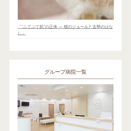
「“ふてぶて筋”の正体 ― 猫のジョールと去勢のはな
し」
グループ病院一覧