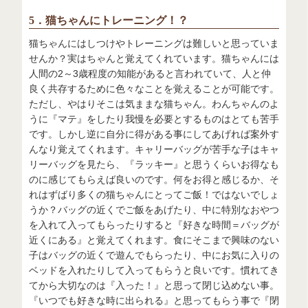
5．猫ちゃんにトレーニング！？
猫ちゃんにはしつけやトレーニングは難しいと思っていま
せんか？実はちゃんと覚えてくれています。猫ちゃんには
人間の2～3歳程度の知能があると言われていて、人と仲
良く共存するために色々なことを覚えることが可能です。
ただし、やはりそこは気ままな猫ちゃん。わんちゃんのよ
うに『マテ』をしたり我慢を必要とするものはとても苦手
です。しかし逆に自分に得がある事にしてあげれば案外す
んなり覚えてくれます。キャリーバッグが苦手な子はキャ
リーバッグを見たら、『ラッキー』と思うくらいお得なも
のに感じてもらえば良いのです。何をお得と感じるか、そ
れはずばり多くの猫ちゃんにとってご飯！ではないでしょ
うか？バッグの近くでご飯をあげたり、中に特別なおやつ
を入れて入ってもらったりすると『好きな時間＝バッグが
近くにある』と覚えてくれます。食にそこまで興味のない
子はバッグの近くで遊んでもらったり、中にお気に入りの
ベッドを入れたりして入ってもらうと良いです。慣れてき
てから大切なのは『入った！』と思って閉じ込めない事。
『いつでも好きな時に出られる』と思ってもらう事で『閉