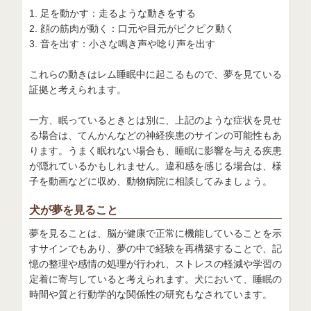
1. 足を動かす：走るような動きをする
2. 顔の筋肉が動く：口元や目元がピクピク動く
3. 音を出す：小さな鳴き声や唸り声を出す
これらの動きはレム睡眠中に起こるもので、夢を見ている
証拠と考えられます。
一方、眠っているときとは別に、上記のような症状を見せ
る場合は、てんかんなどの神経疾患のサインの可能性もあ
ります。うまく眠れない場合も、睡眠に影響を与える疾患
が隠れているかもしれません。違和感を感じる場合は、様
子を動画などに収め、動物病院に相談してみましょう。
犬が夢を見ること
夢を見ることは、脳が健康で正常に機能していることを示
すサインでもあり、夢の中で経験を再構築することで、記
憶の整理や感情の処理が行われ、ストレスの軽減や学習の
定着に寄与していると考えられます。犬において、睡眠の
時間や質と行動学的な関係性の研究もなされています。