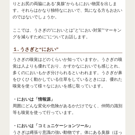
りとお尻の両脇にある“臭腺”からもにおい物質を出しま
す。それらはかなり独特なにおいで、気になる方もおおい
のではないでしょうか。
ここでは、うさぎの“においとは”と“におい対策”“マーキン
グを減らすために”についてお話します。
１. うさぎと“におい”
うさぎの嗅覚はどのくらいか知っていますか。うさぎの嗅
覚は人よりも優れており、かすかなにおいでも感じとれ、
多くのにおいもかぎ分けられるといわれます。うさぎが鼻
をひくひく動かしている仕草をしているときには、優れた
嗅覚を使って様々なにおいを感じ取っています。
・においは「情報源」
周囲にどんな変化や危険があるかだけでなく、仲間の識別
等も嗅覚を使って行っています。
・においは「コミュニケーションツール」
うさぎは縄張り意識の強い動物です。体にある臭腺（ほっ