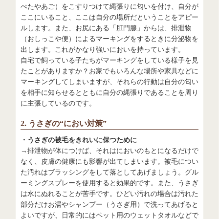
ぺたやあご）をこすりつけて縄張りに匂いを付け、自分が
ここにいること、ここは自分の場所だということをアピー
ルします。また、お尻にある「肛門腺」からは、排泄物
（おしっこや便）によるマーキングをするときに分泌物を
出します。これがかなり強いにおいを持っています。
自宅で飼っている子たちがマーキングをしている様子を見
たことがありますか？お家でもいろんな場所や家具などに
マーキングしてしまいますが、それらの行動は自分の匂い
を相手に知らせるとともに自分の縄張りであることを周り
に主張しているのです。
2. うさぎの“におい対策”
・うさぎの被毛をきれいに保つために
→排泄物が体につけば、それはにおいのもとになるだけで
なく、皮膚の健康にも影響が出てしまいます。被毛につい
た汚れはブラッシングをして落としてあげましょう。グル
ーミングスプレーを使用すると効果的です。また、うさぎ
は水にぬれることが苦手です。ひどい汚れの場合は汚れた
部分だけお湯やシャンプー（うさぎ用）で洗ってあげると
よいですが、日常的にはペット用のウェットタオルなどで