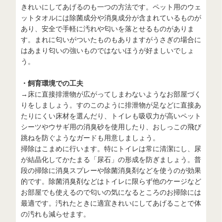
きれいにしてあげるのも一つの方法です。ペット用のウェ
ットタオルには除菌成分や消臭成分が含まれているものが
あり、安全で手軽に汚れや匂いを落とせるものがありま
す。まれに匂いがついたものもありますがうさぎの場合に
はあまり匂いの強いものではないほうが好ましいでしょ
う。
・飼育環境での工夫
→床に直接排泄物が広がってしまわないようなお部屋づく
りをしましょう。すのこのように排泄物が足などに直接あ
たりにくい床材を選んだり、トイレも吸収力が高いペット
シーツやウサギ用の消臭砂を使用したり、おしっこの飛び
跳ねを防ぐようなガードも用意しましょう。
掃除はこまめに行います。特にトイレは常に清潔にし、尿
が結晶化してかたまる「尿石」の形成を防ぎましょう。普
段の掃除に消臭スプレーや除菌消臭剤などを使うのが効果
的です。除菌消臭剤などはトイレに限らず他のケージなど
お部屋でも使えるので匂いの気になるところのお掃除には
最適です。汚れたときに適宜きれいにしてあげることで体
の汚れも減らせます。