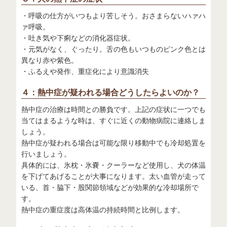
・呼吸の仕方がいつもより苦しそう。おさまらないハァハ
ァ呼吸。
・吐き気や下痢などの消化器症状。
・元気がなく、ぐったり。舌の色もいつものピンク色とは
異なり赤や紫色。
・ふるえや発作、重症化により意識消失
４：熱中症が疑われる場合どうしたらよいのか？
熱中症の治療は時間との勝負です。上記の症状に一つでも
当てはまるような時は、すぐに近くの動物病院に連絡しま
しょう。
熱中症が疑われる場合は可能な限り移動中でも冷却処置を
行いましょう。
具体的には、氷枕・氷嚢・クーラーなど使用し、犬の体温
を下げてあげることが大事になります。太い血管が走って
いる、首・脇下・股関節領域などが効果的な冷却場所で
す。
熱中症の重症度は高体温の持続時間と比例します。