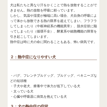
犬は私たちと異なり汗をかくことで熱を放散することがで
きません。熱の放散を呼吸に頼っています。
しかし、気温や湿度が極端に高い場合、犬自身の呼吸によ
って体から放散できる熱の限界を超えてしまい、フラフラ
してしまったり（中枢神経系の機能異常）、脱水症状に陥
ってしまったり（循環不全）、酵素系や細胞機能の障害を
引き起こしてしまいます。
熱中症は時に犬の命に関わることもある、怖い病気です。
２：熱中症になりやすい犬
・パグ、フレンチブルドッグ、ブルドッグ、ペキニーズな
どの短頭種
・子犬や老犬、療養中で体力が低下している犬
・太っている犬
・心臓や呼吸器に病気を抱えている犬
３：犬の熱中症の症状