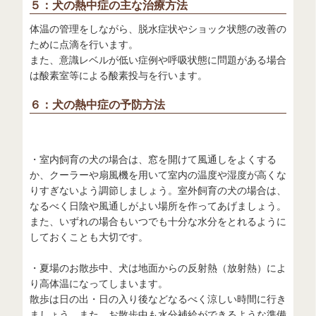
５：犬の熱中症の主な治療方法
体温の管理をしながら、脱水症状やショック状態の改善の
ために点滴を行います。
また、意識レベルが低い症例や呼吸状態に問題がある場合
は酸素室等による酸素投与を行います。
６：犬の熱中症の予防方法
・室内飼育の犬の場合は、窓を開けて風通しをよくする
か、クーラーや扇風機を用いて室内の温度や湿度が高くな
りすぎないよう調節しましょう。室外飼育の犬の場合は、
なるべく日陰や風通しがよい場所を作ってあげましょう。
また、いずれの場合もいつでも十分な水分をとれるように
しておくことも大切です。
・夏場のお散歩中、犬は地面からの反射熱（放射熱）によ
り高体温になってしまいます。
散歩は日の出・日の入り後などなるべく涼しい時間に行き
ましょう。また、お散歩中も水分補給ができるような準備