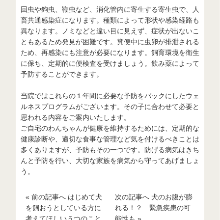
回虫や鉤虫、鞭虫など、消化管内に寄生する寄生虫で、人
畜共通感染症になります。種類によって形状や感染経路も
異なります。ノミなどと違い目に見えず、症状が出ないこ
ともあるため発見が困難です。糞便中に虫卵が排泄される
ため、再感染にも注意が必要になります。飼育環境を衛生
に保ち、定期的に便検査を受けましょう。飲み薬によって
予防することができます。
当院ではこれらの１年間に必要な予防をパックにしたウェ
ルネスプログラムがございます。その子に合わせて必要と
思われる内容をご案内いたします。
ご自宅のわんちゃんが健康を維持するためには、定期的な
健康診断や、適切な食事な管理など気を付けるべきことは
多くありますが、予防もその一つです。防げる病気はきち
んと予防を行い、大切な家族を病気から守ってあげましょ
う。
« 前の記事へ はじめて犬
次の記事へ 犬のお腹が膨
を飼おうとしている方に
れる！？ 緊急疾患の可
考えてほしい５つのこと
能性も »