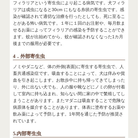
フィラリアという寄生虫により起こる病気です。犬フィラ
リアは成虫になると30cm にもなる糸状の寄生虫です。感
染が確認されて適切な治療を行ったとしても、死に至るこ
とがある怖い病気です。１年に１回のお注射や、毎月飲ま
せるお薬によってフィラリアの感染を予防することができ
ます。蚊が出始めてから、蚊が確認されなくなった1カ月
後までの服用が必要です。
4．外部寄生虫
ノミやダニなど、体の外側(表面)に寄生する寄生虫で、人
畜共通感染症です。吸血することによって、犬は痒みや貧
血を引き起こします。お散歩中に持ち帰ってきてしまった
り、外に出ない犬でも、人の服や靴などにノミの卵が付着
して室内に持ち込まれ、知らない間に家の中で繁殖してし
まうことがあります。またマダニは吸血することで危険な
病原体を媒介することがあります。体表に塗布するお薬や
飲み薬によって予防します。1年間を通じた予防が推奨さ
れています。
5.内部寄生虫