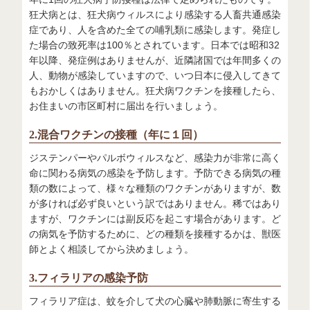
狂犬病とは、狂犬病ウィルスにより感染する人畜共通感染
症であり、人を含めた全ての哺乳類に感染します。発症し
た場合の致死率は100％とされています。日本では昭和32
年以降、発症例はありませんが、近隣諸国では年間多くの
人、動物が感染していますので、いつ日本に侵入してきて
もおかしくはありません。狂犬病ワクチンを接種したら、
お住まいの市区町村に届出を行いましょう。
2.混合ワクチンの接種（年に１回）
ジステンパーやパルボウィルスなど、感染力が非常に高く
命に関わる病気の感染を予防します。予防できる病気の種
類の数によって、様々な種類のワクチンがありますが、数
が多ければ必ず良いという訳ではありません。稀ではあり
ますが、ワクチンには副反応を起こす場合があります。ど
の病気を予防するために、どの種類を接種するかは、獣医
師とよく相談してから決めましょう。
3.フィラリアの感染予防
フィラリア症は、蚊を介して犬の心臓や肺動脈に寄生する