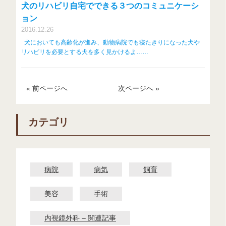
犬のリハビリ自宅でできる３つのコミュニケーシ
ョン
2016.12.26
犬においても高齢化が進み、動物病院でも寝たきりになった犬や
リハビリを必要とする犬を多く見かけるよ……
« 前ページへ
次ページへ »
カテゴリ
病院
病気
飼育
美容
手術
内視鏡外科 – 関連記事